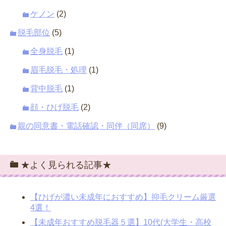
ケノン
(2)
脱毛部位
(5)
全身脱毛
(1)
眉毛脱毛・処理
(1)
背中脱毛
(1)
顔・ひげ脱毛
(2)
親の同意書・電話確認・同伴（同席）
(9)
★よく見られる記事★
【ひげが濃い未成年におすすめ】抑毛クリーム厳選
4選！
【未成年おすすめ脱毛器５選】10代(大学生・高校