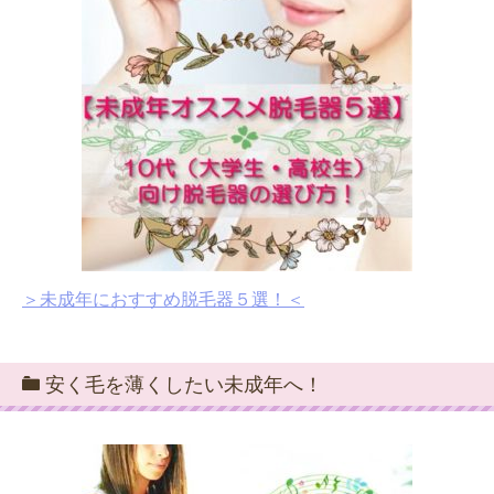
＞未成年におすすめ脱毛器５選！＜
安く毛を薄くしたい未成年へ！