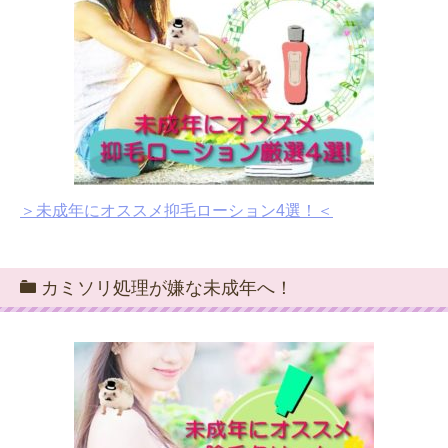
＞未成年にオススメ抑毛ローション4選！＜
カミソリ処理が嫌な未成年へ！