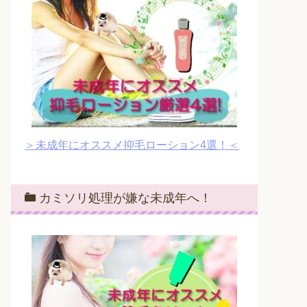
＞未成年にオススメ抑毛ローション4選！＜
カミソリ処理が嫌な未成年へ！