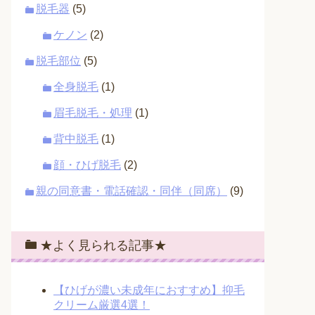
脱毛器
(5)
ケノン
(2)
脱毛部位
(5)
全身脱毛
(1)
眉毛脱毛・処理
(1)
背中脱毛
(1)
顔・ひげ脱毛
(2)
親の同意書・電話確認・同伴（同席）
(9)
★よく見られる記事★
【ひげが濃い未成年におすすめ】抑毛
クリーム厳選4選！