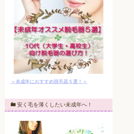
＞未成年におすすめ脱毛器５選！＜
安く毛を薄くしたい未成年へ！