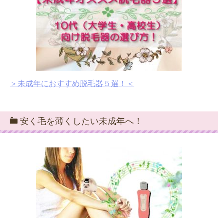
＞未成年におすすめ脱毛器５選！＜
安く毛を薄くしたい未成年へ！