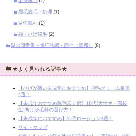
全身脱毛
(1)
眉毛脱毛・処理
(1)
背中脱毛
(1)
顔・ひげ脱毛
(2)
親の同意書・電話確認・同伴（同席）
(9)
★よく見られる記事★
【ひげが濃い未成年におすすめ】抑毛クリーム厳選
4選！
【未成年おすすめ脱毛器５選】10代(大学生・高校
生)向け脱毛器の選び方！
【未成年におすすめ】抑毛ローション4選！
サイトマップ