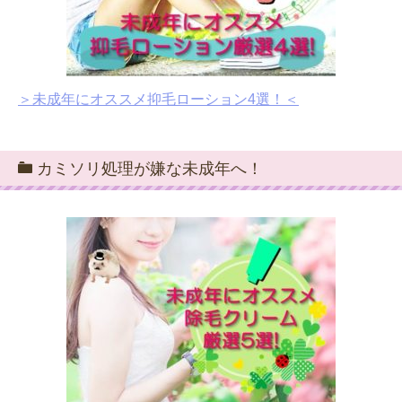
＞未成年にオススメ抑毛ローション4選！＜
カミソリ処理が嫌な未成年へ！