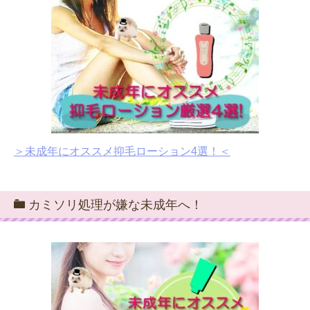
＞未成年にオススメ抑毛ローション4選！＜
カミソリ処理が嫌な未成年へ！