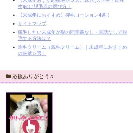
【未成年おすすめ脱毛器５選】10代(大学生・高校
生)向け脱毛器の選び方！
【未成年におすすめ】抑毛ローション4選！
サイトマップ
脱毛したい未成年が親の同意書なし・電話なしで脱
毛する方法は？
除毛クリーム（脱毛クリーム）｜未成年におすすめ
の厳選５選！
応援ありがとう♫