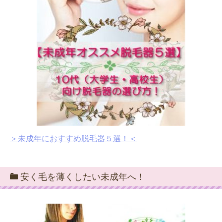
＞未成年におすすめ脱毛器５選！＜
安く毛を薄くしたい未成年へ！