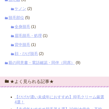
ケノン
(2)
脱毛部位
(5)
全身脱毛
(1)
眉毛脱毛・処理
(1)
背中脱毛
(1)
顔・ひげ脱毛
(2)
親の同意書・電話確認・同伴（同席）
(9)
★よく見られる記事★
【ひげが濃い未成年におすすめ】抑毛クリーム厳選
4選！