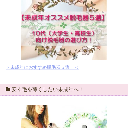
＞未成年におすすめ脱毛器５選！＜
安く毛を薄くしたい未成年へ！