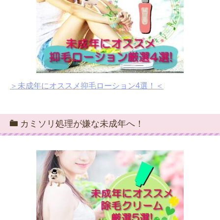
＞未成年にオススメ抑毛ローション4選！＜
カミソリ処理が嫌な未成年へ！