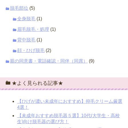
脱毛部位
(5)
全身脱毛
(1)
眉毛脱毛・処理
(1)
背中脱毛
(1)
顔・ひげ脱毛
(2)
親の同意書・電話確認・同伴（同席）
(9)
★よく見られる記事★
【ひげが濃い未成年におすすめ】抑毛クリーム厳選
4選！
【未成年おすすめ脱毛器５選】10代(大学生・高校
生)向け脱毛器の選び方！