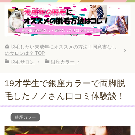
脱毛したい未成年にオススメの方法！同意書なし
のサロンは？
TOP
脱毛サロン
銀座カラー
19才学生で銀座カラーで両脚脱
毛したノノさん口コミ体験談！
銀座カラー