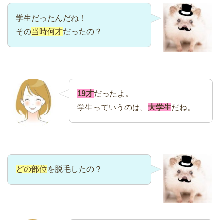
学生だったんだね！
その
当時何才
だったの？
19才
だったよ。
学生っていうのは、
大学生
だね。
どの部位
を脱毛したの？