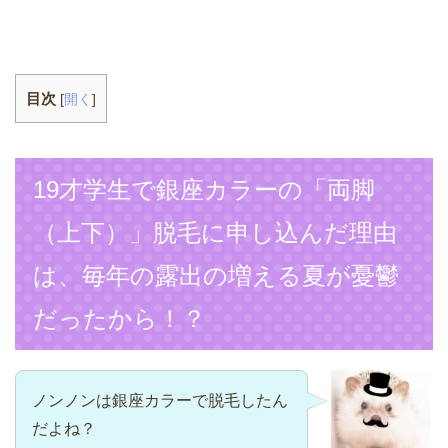
目次
[
開く
]
19才学生で銀座カラーの「両脚
（上下）」脱毛に申し込んだ理由
は、毎年の露出の増える夏が憂鬱
だったから！？
ノンノンは銀座カラーで脱毛したん
だよね？