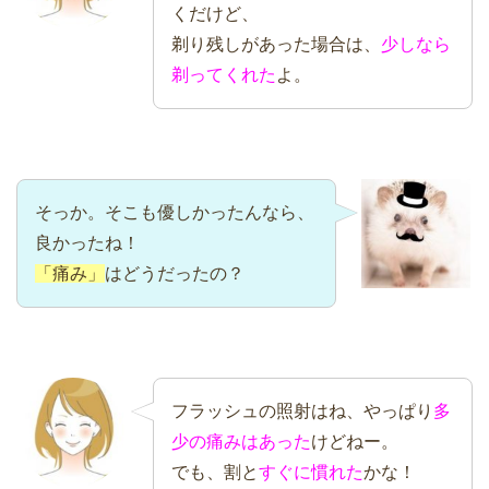
くだけど、
剃り残しがあった場合は、
少しなら
剃ってくれた
よ。
そっか。そこも優しかったんなら、
良かったね！
「痛み」
はどうだったの？
フラッシュの照射はね、やっぱり
多
少の痛みはあった
けどねー。
でも、割と
すぐに慣れた
かな！