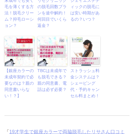
未成年でも安く
リゼクリニック
ジェイエステテ
毛を薄くする方
の脱毛回数プラ
ィックの脱毛に
法！脱毛クリー
ンを途中解約！
は安い時期があ
ム？抑毛ローシ
何回目でいくら
るの？いつ？
ョン？
返金？
【銀座カラーの
TBCは未成年で
ストラッシュ料
未成年契約で必
も脱毛できる？
金システムは？
要なのは？親の
親の同意書、電
シェービング
同意書いらな
話は必ず必要？
代・予約キャン
い！？】
セル料まとめ！
「
19才学生で銀座カラーで両脇脱毛したリサさん口コミ