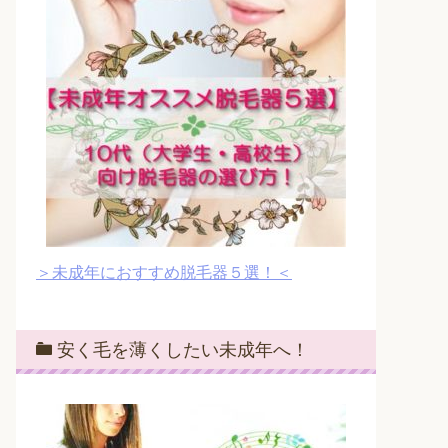
＞未成年におすすめ脱毛器５選！＜
安く毛を薄くしたい未成年へ！