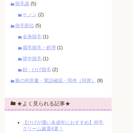
脱毛器
(5)
ケノン
(2)
脱毛部位
(5)
全身脱毛
(1)
眉毛脱毛・処理
(1)
背中脱毛
(1)
顔・ひげ脱毛
(2)
親の同意書・電話確認・同伴（同席）
(9)
★よく見られる記事★
【ひげが濃い未成年におすすめ】抑毛
クリーム厳選4選！